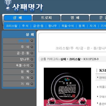
크리스탈
|
주 석
|
금
·
은
·
동
|
향나무
|
옥돌
·
수석
|
원 목
|
자 개
|
기 
:
상패
>
크리스탈
> KS11P228-9
KS1
판매
제품
구매
총판